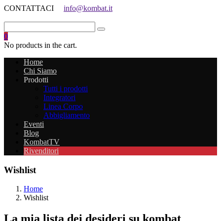
CONTATTACI
info@kombat.it
0
No products in the cart.
Home
Chi Siamo
Prodotti
Tutti i prodotti
Integratori
Linea Corpo
Abbigliamento
Eventi
Blog
KombatTV
Rivenditori
Wishlist
Home
Wishlist
La mia lista dei desideri su kombat