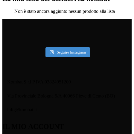
Non è stato ancora aggiunto nessun prodotto alla lista
Seguire Instagram
Kombat S.r.l P.IVA 03824951200
Via Provinciale Bologna 5/A 40066 Pieve di Cento (BO)
info@kombat.it
IL MIO ACCOUNT